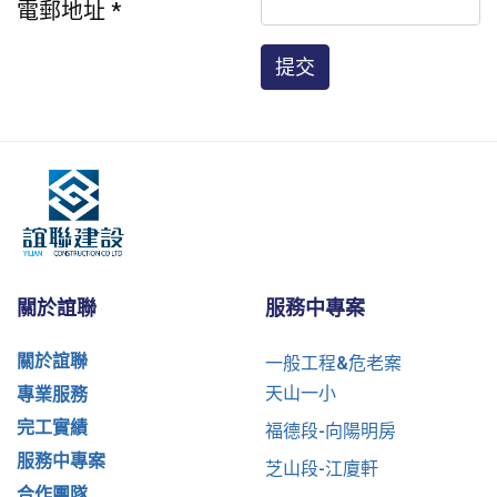
電郵地址
*
圖形驗証
*
提交
關於誼聯
服務中專案
關於誼聯
一般工程&危老案
天山一小
專業服務
完工實績
福德段-向陽明房
服務中專案
芝山段-江廈軒
合作團隊