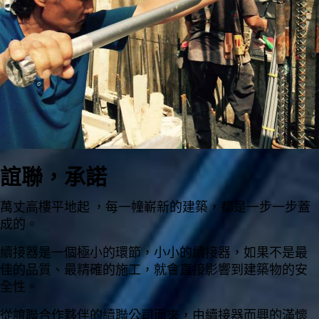
誼聯，
承諾
萬丈高樓平地起 ，每一幢嶄新的建築，都是一步一步蓋
成的。
續接器是一個極小的環節，小小的續接器，如果不是最
佳的品質、最精確的施工，就會直接影響到建築物的安
全性。
從誼聯合作夥伴的續聯公司而來，由續接器而興的滿懷