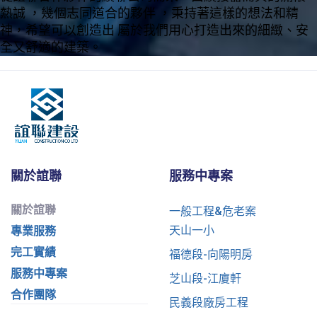
熱誠 ，幾個志同道合的夥伴 ，秉持著這樣的想法和精
神，希望可以創造出 屬於我們用心打造出來的細緻、安
全又舒適的建築。
關於誼聯
服務中專案
關於誼聯
一般工程&危老案
天山一小
專業服務
完工實績
福德段-向陽明房
服務中專案
芝山段-江廈軒
合作團隊
民義段廠房工程