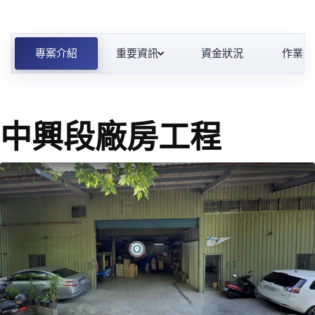
專案介紹
重要資訊
資金狀況
作業進
一般工程危老
專案介紹
作業進度
Clear filter
重要資訊
建材設備
Clear
中興段廠房工程
資金狀況
品質管制
作業進度
進度報告
Clear
品質管制
- 請選擇 -
試驗報告
Clear
檢驗報告
施工查核